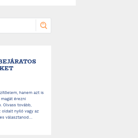
 BEJÁRATOS
IKET
zítőelem, hanem azt is
a magát érezni
. Olvass tovább,
 oldalt nyíló vagy az
s választanod....