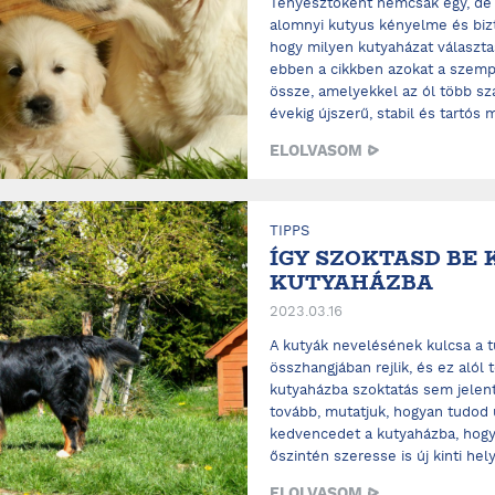
Tenyésztőként nemcsak egy, de
alomnyi kutyus kényelme és biz
hogy milyen kutyaházat választa
ebben a cikkben azokat a szemp
össze, amelyekkel az ól több sz
évekig újszerű, stabil és tartós m
ELOLVASOM
TIPPS
ÍGY SZOKTASD BE 
KUTYAHÁZBA
2023.03.16
A kutyák nevelésének kulcsa a t
összhangjában rejlik, és ez alól
kutyaházba szoktatás sem jelent 
tovább, mutatjuk, hogyan tudod 
kedvencedet a kutyaházba, hogy 
őszintén szeresse is új kinti helyé
ELOLVASOM