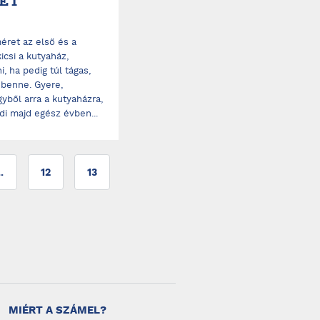
ET
éret az első és a
icsi a kutyaház,
 ha pedig túl tágas,
 benne. Gyere,
gyből arra a kutyaházra,
i majd egész évben...
..
12
13
MIÉRT A SZÁMEL?