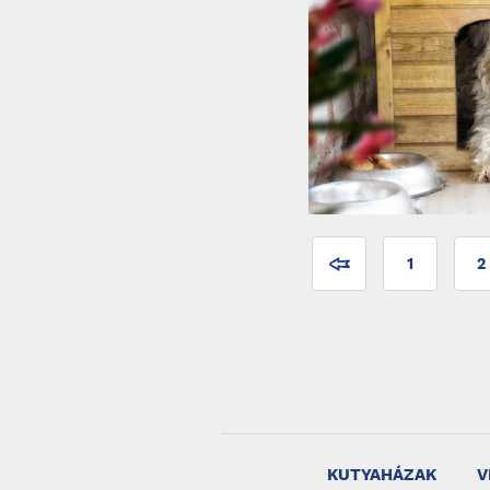
1
2
KUTYAHÁZAK
V