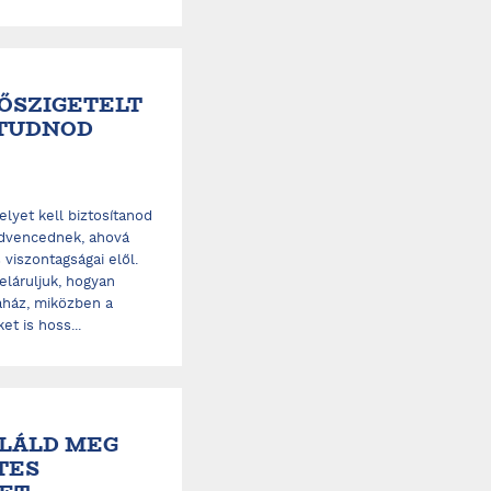
HŐSZIGETELT
TUDNOD
lyet kell biztosítanod
kedvencednek, ahová
 viszontagságai elől.
eláruljuk, hogyan
aház, miközben a
t is hoss...
ALÁLD MEG
TES