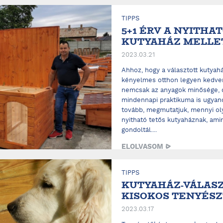
TIPPS
5+1 ÉRV A NYITHA
KUTYAHÁZ MELLE
2023.03.21
Ahhoz, hogy a választott kutyah
kényelmes otthon legyen kedve
nemcsak az anyagok minősége, 
mindennapi praktikuma is ugyano
tovább, megmutatjuk, mennyi oly
nyitható tetős kutyaháznak, ami
gondoltál....
ELOLVASOM
TIPPS
KUTYAHÁZ-VÁLASZ
KISOKOS TENYÉS
2023.03.17