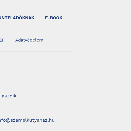
ONTELADÓKNAK
E-BOOK
ZF
Adatvédelem
 gazdik,
 info@szamelkutyahaz.hu