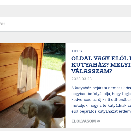
TIPPS
OLDAL VAGY ELÖL
KUTYAHÁZ? MELY
VÁLASSZAM?
2023.03.23
A kutyaház bejárata nemcsak dís
nagyban befolyásolja, hogy fogj
kedvenced az új kinti otthonában
mutatjuk, hogy a te kutyádnak az
elöl bejáratos kutyaházat érdeme
ELOLVASOM