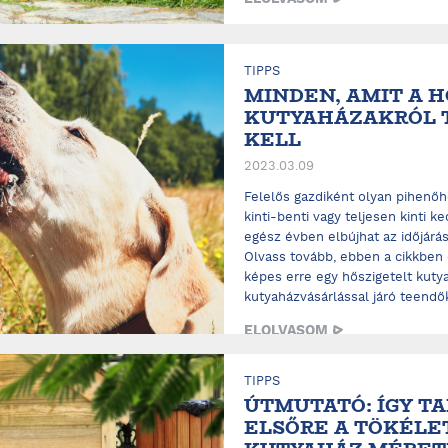
TIPPS
MINDEN, AMIT A 
KUTYAHÁZAKRÓL 
KELL
2023.03.09
Felelős gazdiként olyan pihenőhe
kinti-benti vagy teljesen kinti 
egész évben elbújhat az időjárás
Olvass tovább, ebben a cikkben 
képes erre egy hőszigetelt kuty
kutyaházvásárlással járó teendőke
ELOLVASOM
TIPPS
ÚTMUTATÓ: ÍGY T
ELSŐRE A TÖKÉLE