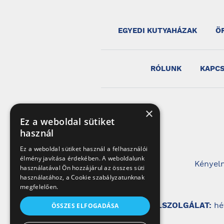
EGYEDI KUTYAHÁZAK
Ö
RÓLUNK
KAPC
×
Ez a weboldal sütiket
használ
Ez a weboldal sütiket használ a felhasználói
élmény javítása érdekében. A weboldalunk
Kényelm
használatával Ön hozzájárul az összes süti
használatához, a Cookie szabályzatunknak
megfelelően.
ÜGYFÉLSZOLGÁLAT:
hé
ÖSSZES ELFOGADÁSA