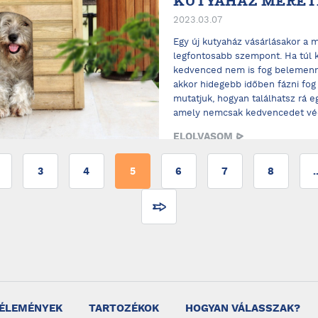
KUTYAHÁZ MÉRET
2023.03.07
Egy új kutyaház vásárlásakor a m
legfontosabb szempont. Ha túl k
kedvenced nem is fog belemenni,
akkor hidegebb időben fázni fog
mutatjuk, hogyan találhatsz rá e
amely nemcsak kedvencedet véd
ELOLVASOM
3
4
5
6
7
8
.
ÉLEMÉNYEK
TARTOZÉKOK
HOGYAN VÁLASSZAK?