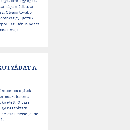
 egyszerre egy egész
tonsága múlik azon,
sz. Olvass tovább,
ontokat gyűjtöttük
aporulat után is hosszú
arad majd....
KUTYÁDAT A
ürelem és a játék
 természetesen a
kivételt. Olvass
úgy beszoktatni
ne csak elviselje, de
t....