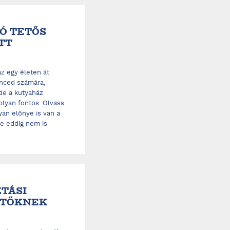
TÓ TETŐS
TT
áz egy életen át
nced számára,
de a kutyaház
lyan fontos. Olvass
an előnye is van a
re eddig nem is
TÁSI
ZTŐKNEK