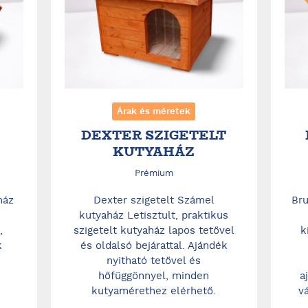
Árak és méretek
DEXTER SZIGETELT
KUTYAHÁZ
Prémium
ház
Dexter szigetelt Számel
Bru
kutyaház Letisztult, praktikus
,
szigetelt kutyaház lapos tetővel
k
k
és oldalsó bejárattal. Ajándék
nyitható tetővel és
hőfüggönnyel, minden
a
kutyamérethez elérhető.
v