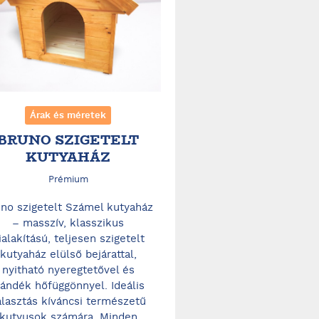
Árak és méretek
BRUNO SZIGETELT
KUTYAHÁZ
Prémium
no szigetelt Számel kutyaház
– masszív, klasszikus
ialakítású, teljesen szigetelt
kutyaház elülső bejárattal,
nyitható nyeregtetővel és
jándék hőfüggönnyel. Ideális
álasztás kíváncsi természetű
kutyusok számára. Minden