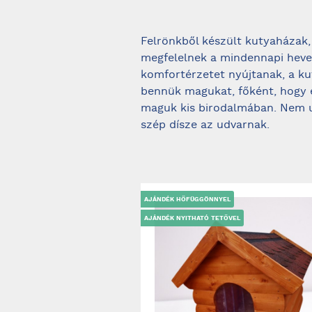
Felrönkből készült kutyaházak,
megfelelnek a mindennapi hever
komfortérzetet nyújtanak, a kut
bennük magukat, főként, hogy e
maguk kis birodalmában. Nem u
szép dísze az udvarnak.
AJÁNDÉK HŐFÜGGÖNNYEL
AJÁNDÉK NYITHATÓ TETŐVEL