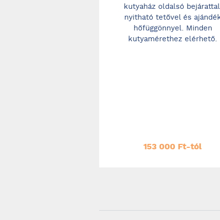
kutyaház oldalsó bejárattal
nyitható tetővel és ajándé
hőfüggönnyel. Minden
kutyamérethez elérhető.
153 000 Ft-tól