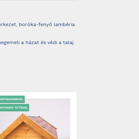
erkezet, boróka-fenyő lambéria
egemeli a házat és védi a talaj
 HŐFÜGGÖNNYEL
NYITHATÓ TETŐVEL