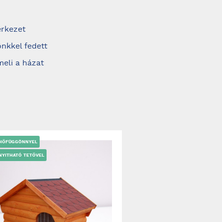
erkezet
önkkel fedett
eli a házat
 HŐFÜGGÖNNYEL
NYITHATÓ TETŐVEL