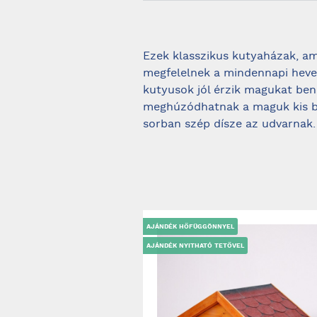
Ezek klasszikus kutyaházak, a
megfelelnek a mindennapi hever
kutyusok jól érzik magukat be
meghúzódhatnak a maguk kis b
sorban szép dísze az udvarnak.
AJÁNDÉK HŐFÜGGÖNNYEL
AJÁNDÉK NYITHATÓ TETŐVEL