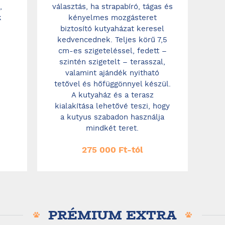
,
választás, ha strapabíró, tágas és
k
kényelmes mozgásteret
biztosító kutyaházat keresel
kedvencednek. Teljes körű 7,5
cm-es szigeteléssel, fedett –
szintén szigetelt – terasszal,
valamint ajándék nyitható
tetővel és hőfüggönnyel készül.
A kutyaház és a terasz
kialakítása lehetővé teszi, hogy
a kutyus szabadon használja
mindkét teret.
275 000 Ft-tól
PRÉMIUM EXTRA