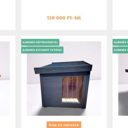
139 000 Ft-tól
AJÁNDÉK HŐFÜGGÖNNYEL
AJÁNDÉK
AJÁNDÉK NYITHATÓ TETŐVEL
AJÁNDÉK 
Árak és méretek