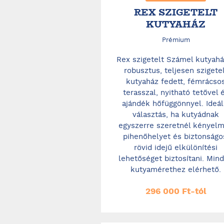
REX SZIGETELT
KUTYAHÁZ
Prémium
Rex szigetelt Számel kutyahá
robusztus, teljesen szigete
kutyaház fedett, fémrácso
terasszal, nyitható tetővel 
ajándék hőfüggönnyel. Ideál
választás, ha kutyádnak
egyszerre szeretnél kényel
pihenőhelyet és biztonságo
rövid idejű elkülönítési
lehetőséget biztosítani. Min
kutyamérethez elérhető.
296 000 Ft-tól