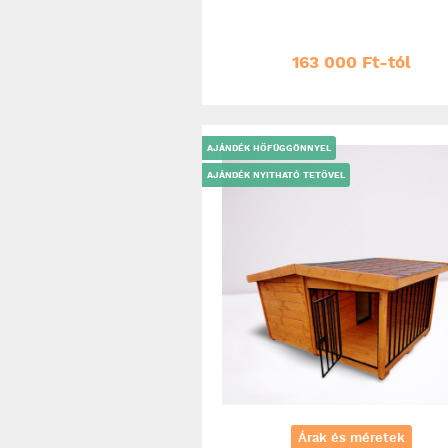
163 000 Ft-tól
AJÁNDÉK HŐFÜGGÖNNYEL
AJÁNDÉK NYITHATÓ TETŐVEL
Árak és méretek