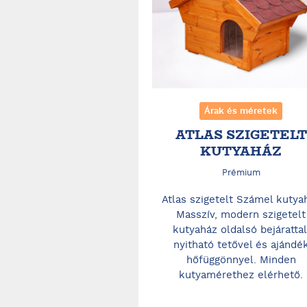
Árak és méretek
ATLAS SZIGETELT
KUTYAHÁZ
Prémium
Atlas szigetelt Számel kutya
Masszív, modern szigetelt
kutyaház oldalsó bejárattal
nyitható tetővel és ajándé
hőfüggönnyel. Minden
kutyamérethez elérhető.