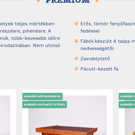
PRÉMIUM
melyek teljes mértékben
Erős, tömör fenyőfasz
észésre, pihenésre. A
fedéssel
nnük, több-kevesebb időre
Fából készült 4 talpa m
irodalmában. Nem utolsó
nedvességétől
Zsindelytető
Pácolt-kezelt fa
AJÁNDÉK HŐFÜGGÖNNYEL
AJÁNDÉK
AJÁNDÉK NYITHATÓ TETŐVEL
AJÁNDÉK 