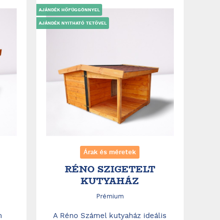
AJÁNDÉK HŐFÜGGÖNNYEL
AJÁNDÉK NYITHATÓ TETŐVEL
Árak és méretek
RÉNO SZIGETELT
KUTYAHÁZ
Prémium
m
A Réno Számel kutyaház ideális