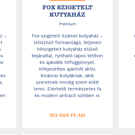
FOX SZIGETELT
KUTYAHÁZ
Prémium
z –
Fox szigetelt Számel kutyaház –
lt
letisztult formavilágú, teljesen
s
hőszigetelt kutyaház elülső
és
bejárattal, nyitható lapos tetővel
is
és ajándék hőfüggönnyel.
Kifejezetten ajánlott aktív,
mes
kíváncsi kutyáknak, akik
s,
szeretnek mindig szem előtt
lenni. Elérhető természetes fa
den
és modern antracit színben is.
153 000 Ft-tól