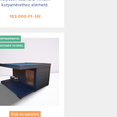
kutyamérethez elérhető.
183 000 Ft-tól
 HŐFÜGGÖNNYEL
NYITHATÓ TETŐVEL
Árak és méretek