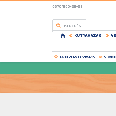
0670/660-36-09
KERESÉS
KUTYAHÁZAK
V
EGYEDI KUTYAHÁZAK
ÖRÖKB