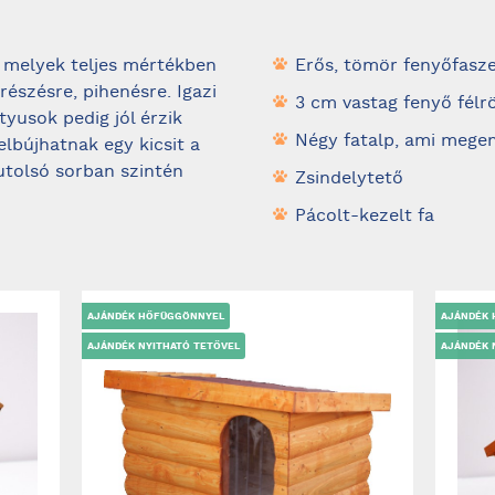
 melyek teljes mértékben
Erős, tömör fenyőfasz
észésre, pihenésre. Igazi
3 cm vastag fenyő félr
yusok pedig jól érzik
Négy fatalp, ami megem
lbújhatnak egy kicsit a
tolsó sorban szintén
Zsindelytető
Pácolt-kezelt fa
AJÁNDÉK HŐFÜGGÖNNYEL
AJÁNDÉK
AJÁNDÉK NYITHATÓ TETŐVEL
AJÁNDÉK 