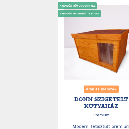
AJÁNDÉK HŐFÜGGÖNNYEL
AJÁNDÉK NYITHATÓ TETŐVEL
Árak és méretek
DONN SZIGETELT
KUTYAHÁZ
Prémium
Modern, letisztult prémiu