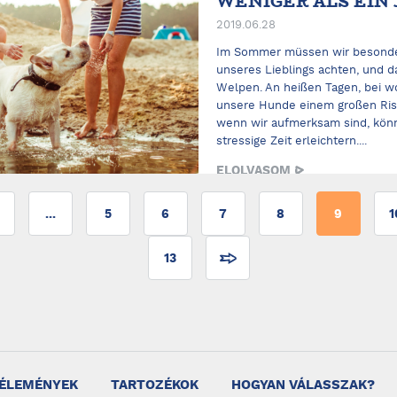
WENIGER ALS EIN 
2019.06.28
Im Sommer müssen wir besonder
unseres Lieblings achten, und da
Welpen. An heißen Tagen, bei w
unsere Hunde einem großen Risi
wenn wir aufmerksam sind, könn
stressige Zeit erleichtern....
ELOLVASOM
...
5
6
7
8
9
1
13
ÉLEMÉNYEK
TARTOZÉKOK
HOGYAN VÁLASSZAK?