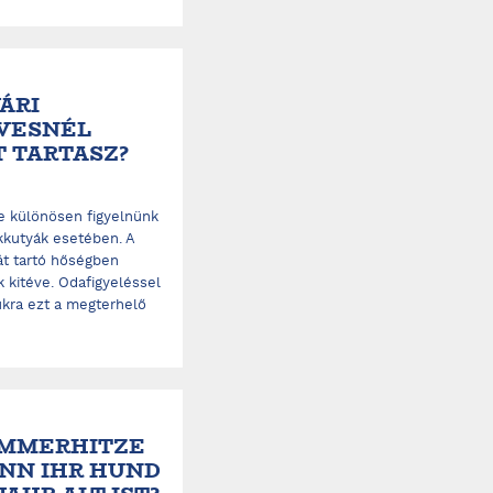
ÁRI
ÉVESNÉL
T TARTASZ?
 különösen figyelnünk
ökkutyák esetében. A
át tartó hőségben
 kitéve. Odafigyeléssel
kra ezt a megterhelő
SOMMERHITZE
NN IHR HUND