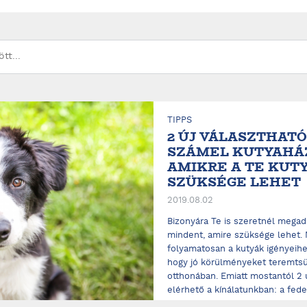
TIPPS
2 ÚJ VÁLASZTHATÓ
SZÁMEL KUTYAHÁ
AMIKRE A TE KUT
SZÜKSÉGE LEHET
2019.08.02
Bizonyára Te is szeretnél megad
mindent, amire szüksége lehet. 
folyamatosan a kutyák igényeihez
hogy jó körülményeket teremtsü
otthonában. Emiatt mostantól 2 ú
elérhető a kínálatunkban: a fedet