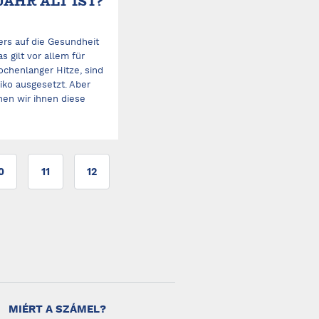
JAHR ALT IST?
s auf die Gesundheit
s gilt vor allem für
ochenlanger Hitze, sind
ko ausgesetzt. Aber
en wir ihnen diese
0
11
12
MIÉRT A SZÁMEL?