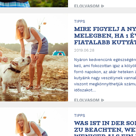
ELOLVASOM
TIPPS
MIRE FIGYELJ A NY
MELEGBEN, HA 1 
FIATALABB KUTYÁ
2019.06.28
Nyáron kedvencünk egészségére
kell, ami fokozottan igaz a köly
forró napokon, az akár heteken 
kutyáink nagy veszélynek vannak
viszont megkönnyíthetjük számu
időszakot....
ELOLVASOM
TIPPS
WAS IST IN DER 
ZU BEACHTEN, WE