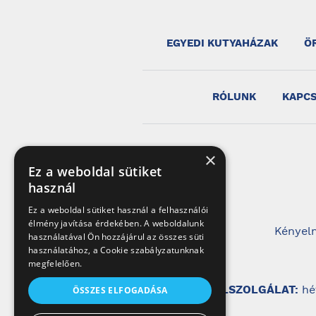
EGYEDI KUTYAHÁZAK
Ö
RÓLUNK
KAPC
×
Ez a weboldal sütiket
használ
Ez a weboldal sütiket használ a felhasználói
élmény javítása érdekében. A weboldalunk
Kényelm
használatával Ön hozzájárul az összes süti
használatához, a Cookie szabályzatunknak
megfelelően.
ÜGYFÉLSZOLGÁLAT:
hé
ÖSSZES ELFOGADÁSA