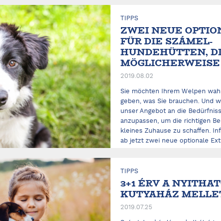
ELOLVASOM
TIPPS
ZWEI NEUE OPTIO
FÜR DIE SZÁMEL-
HUNDEHÜTTEN, DI
MÖGLICHERWEISE
2019.08.02
Sie möchten Ihrem Welpen wahrs
geben, was Sie brauchen. Und wi
unser Angebot an die Bedürfni
anzupassen, um die richtigen Be
kleines Zuhause zu schaffen. In
ab jetzt zwei neue optionale Ext
ELOLVASOM
TIPPS
3+1 ÉRV A NYITHA
KUTYAHÁZ MELLE
2019.07.25