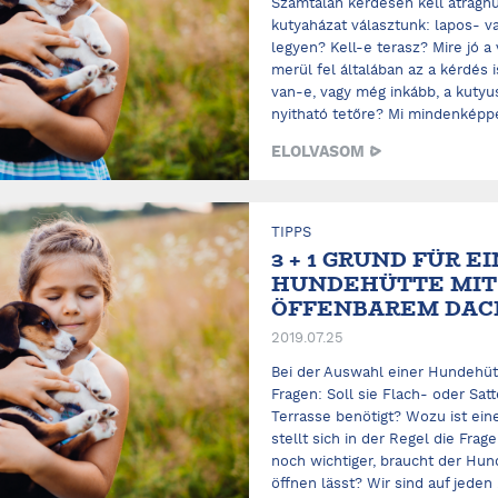
Számtalan kérdésen kell átrágn
kutyaházat választunk: lapos- v
legyen? Kell-e terasz? Mire jó a 
merül fel általában az a kérdés 
van-e, vagy még inkább, a kuty
nyitható tetőre? Mi mindenképpe
ELOLVASOM
TIPPS
3 + 1 GRUND FÜR E
HUNDEHÜTTE MIT
ÖFFENBAREM DAC
2019.07.25
Bei der Auswahl einer Hundehütt
Fragen: Soll sie Flach- oder Sat
Terrasse benötigt? Wozu ist ei
stellt sich in der Regel die Frag
noch wichtiger, braucht der Hund
öffnen lässt? Wir sind auf jeden .