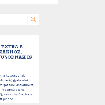
 EXTRA A
ZAKHOZ,
YUSODNAK IS
ni a kutyusodnak
Mi pedig igyekszünk
 igazítani kínálatunkat,
nk számára a kis
j, választható extra is
t pihenő...