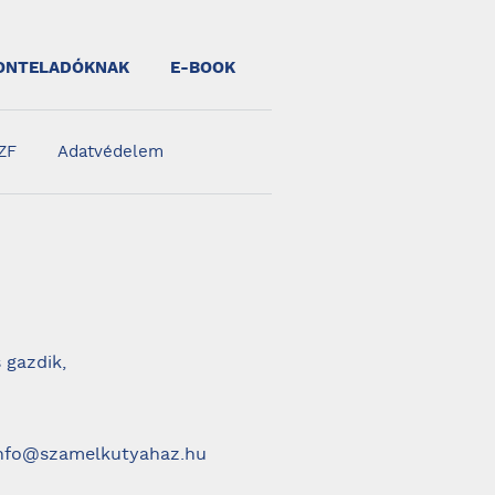
ONTELADÓKNAK
E-BOOK
ZF
Adatvédelem
 gazdik,
 info@szamelkutyahaz.hu