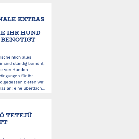
NALE EXTRAS
E IHR HUND
 BENÖTIGT
cheinlich alles
r sind ständig bemüht,
sse von Hunden
dingungen für ihr
folgedessen bieten wir
ras an: eine überdach...
TÓ TETEJŰ
TT