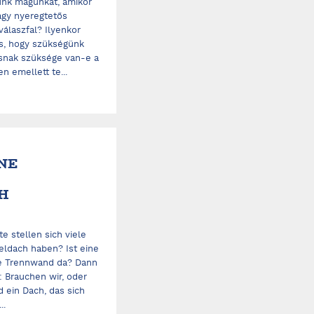
unk magunkat, amikor
agy nyeregtetős
válaszfal? Ilyenkor
is, hogy szükségünk
usnak szüksége van-e a
n emellett te...
INE
H
e stellen sich viele
teldach haben? Ist eine
ne Trennwand da? Dann
e: Brauchen wir, oder
 ein Dach, das sich
..