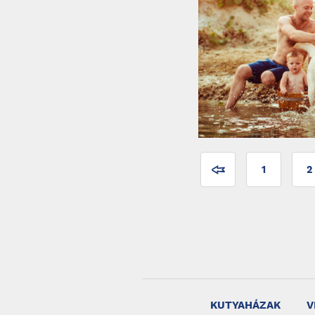
1
2
KUTYAHÁZAK
V