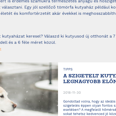
ezért is érdemes számukra természetes anyagú és hősziget
 választani. Egy jól szellőző tömörfa kutyaház például k
életét és komfortérzetét akár évekkel is meghosszabbítha
t kutyaházat keresel? Válaszd ki kutyusod új otthonát a 7 
ell és a 6 féle méret közül.
»
TIPPS
A SZIGETELT KUTY
LEGNAGYOBB ELŐ
2018-11-30
Gondoltad volna, hogy az ideális
szigetelés éppen olyan fontos s
esetében? A megfelelő hőmérsékl
sokat tehetsz kedvenced jó köz