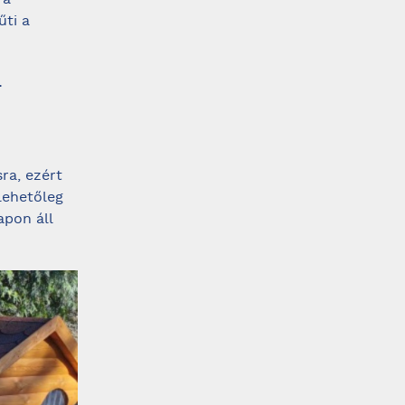
 a
űti a
.
ra, ezért
lehetőleg
apon áll