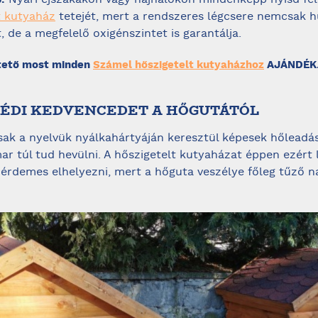
Nyári éjszakákon vagy hajnalokon mindenképp nyisd fel
t kutyaház
tetejét, mert a rendszeres légcsere nemcsak h
 de a megfelelő oxigénszintet is garantálja.
 tető most minden
Számel hőszigetelt kutyaházhoz
AJÁNDÉK
VÉDI KEDVENCEDET A HŐGUTÁTÓL
sak a nyelvük nyálkahártyáján keresztül képesek hőleadás
ar túl tud hevülni. A hőszigetelt kutyaházat éppen ezért 
érdemes elhelyezni, mert a hőguta veszélye főleg tűző n