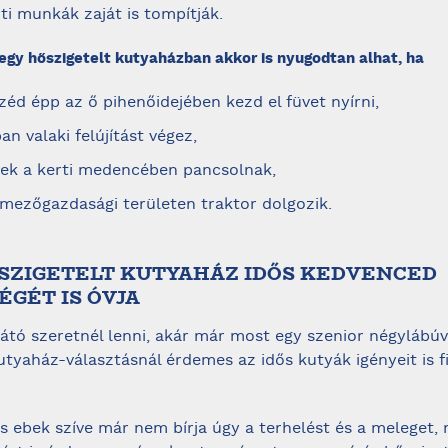
ti munkák zaját is tompítják.
gy hőszigetelt kutyaházban akkor is nyugodtan alhat, ha
éd épp az ő pihenőidejében kezd el füvet nyírni,
an valaki felújítást végez,
kek a kerti medencében pancsolnak,
 mezőgazdasági területen traktor dolgozik.
HŐSZIGETELT KUTYAHÁZ IDŐS KEDVENCED
ÉGÉT IS ÓVJA
látó szeretnél lenni, akár már most egy szenior négylábúv
kutyaház-választásnál érdemes az idős kutyák igényeit is 
es ebek szíve már nem bírja úgy a terhelést és a meleget, 