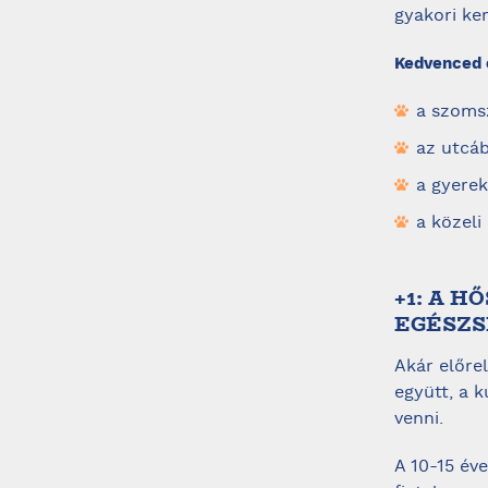
gyakori ker
Kedvenced e
a szomsz
az utcáb
a gyere
a közeli
+1: A 
EGÉSZS
Akár előre
együtt, a 
venni.
A 10-15 év