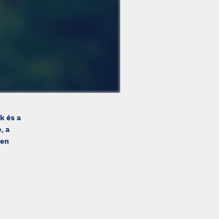
k és a
, a
yen