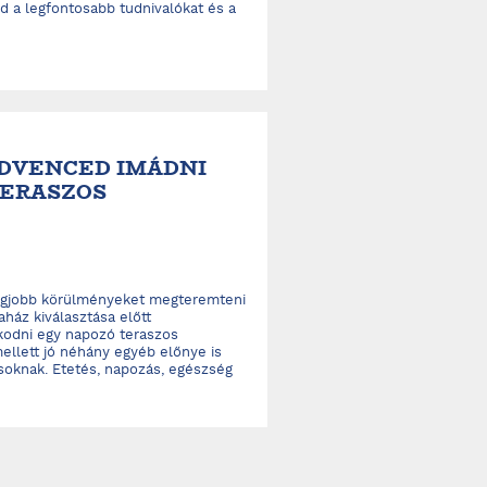
ed a legfontosabb tudnivalókat és a
EDVENCED IMÁDNI
TERASZOS
legjobb körülményeket megteremteni
ház kiválasztása előtt
odni egy napozó teraszos
ellett jó néhány egyéb előnye is
oknak. Etetés, napozás, egészség