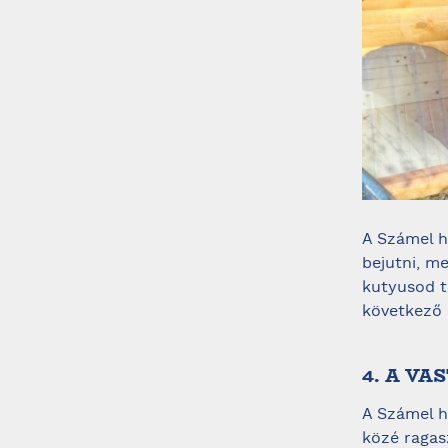
A Számel h
bejutni, m
kutyusod t
következő 
4. A VA
A Számel h
közé ragas