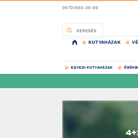
0670/660-36-09
KERESÉS
KUTYAHÁZAK
V
EGYEDI KUTYAHÁZAK
ÖRÖKB
4+