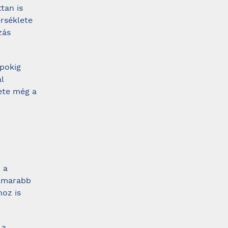
tan is
rséklete
zás
pokig
l
ete még a
 a
hamarabb
hoz is