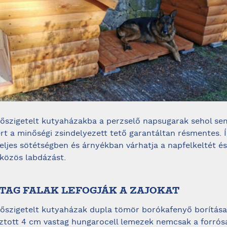
őszigetelt kutyaházakba a perzselő napsugarak sehol s
ert a minőségi zsindelyezett tető garantáltan résmentes. 
eljes sötétségben és árnyékban várhatja a napfelkeltét é
közös labdázást.
STAG FALAK LEFOGJÁK A ZAJOKAT
őszigetelt kutyaházak dupla tömör borókafenyő borítása
ztott 4 cm vastag hungarocell lemezek nemcsak a forrósá