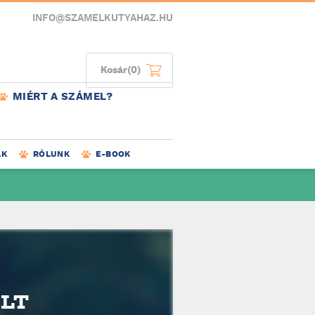
INFO@SZAMELKUTYAHAZ.HU
Kosár
(0)
MIÉRT A SZÁMEL?
AK
RÓLUNK
E-BOOK
ELT