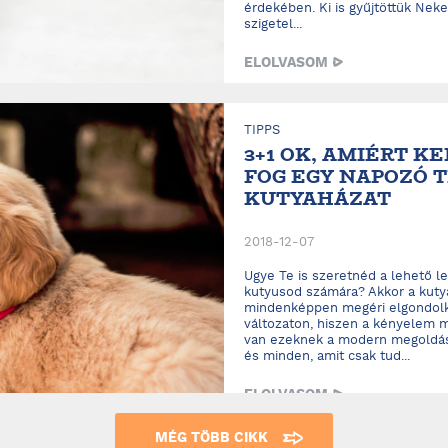
érdekében. Ki is gyűjtöttük Nek
szigetel...
ELOLVASOM
TIPPS
3+1 OK, AMIÉRT K
FOG EGY NAPOZÓ 
KUTYAHÁZAT
2018-12-07
Ugye Te is szeretnéd a lehető 
kutyusod számára? Akkor a kutya
mindenképpen megéri elgondolk
változaton, hiszen a kényelem m
van ezeknek a modern megoldás
és minden, amit csak tud...
ELOLVASOM
MÉG TÖBB CIKK