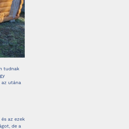
em tudnak
Így
s az utána
 és az ezek
got, de a