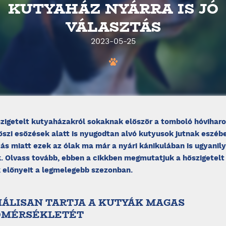
KUTYAHÁZ NYÁRRA IS JÓ
VÁLASZTÁS
2023-05-25
zigetelt kutyaházakról sokaknak először a tomboló hóviharo
szi esőzések alatt is nyugodtan alvó kutyusok jutnak eszébe
ás miatt ezek az ólak ma már a nyári kánikulában is ugyanil
. Olvass tovább, ebben a cikkben megmutatjuk a hőszigetelt
 előnyeit a legmelegebb szezonban.
IMÁLISAN TARTJA A KUTYÁK MAGAS
ŐMÉRSÉKLETÉT