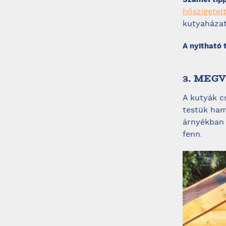
hőszigetel
kutyaházat,
A nyitható
3. MEG
A kutyák c
testük ham
árnyékban 
fenn.