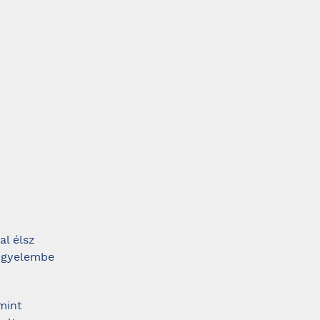
al élsz
figyelembe
mint