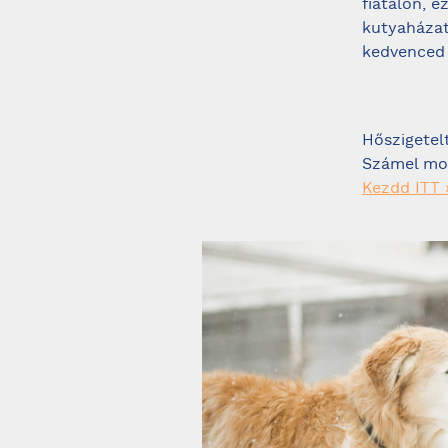
fiatalon, 
kutyaházat
kedvenced 
Hőszigetel
Számel mod
Kezdd ITT 