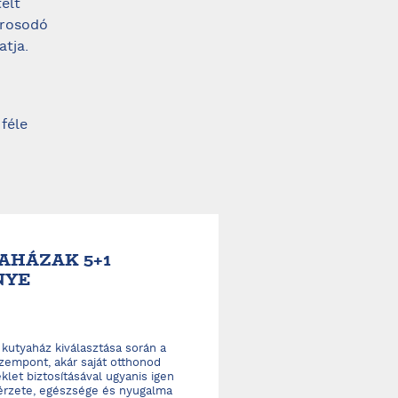
elt
orosodó
tja.
féle
AHÁZAK 5+1
NYE
 kutyaház kiválasztása során a
zempont, akár saját otthonod
et biztosításával ugyanis igen
érzete, egészsége és nyugalma