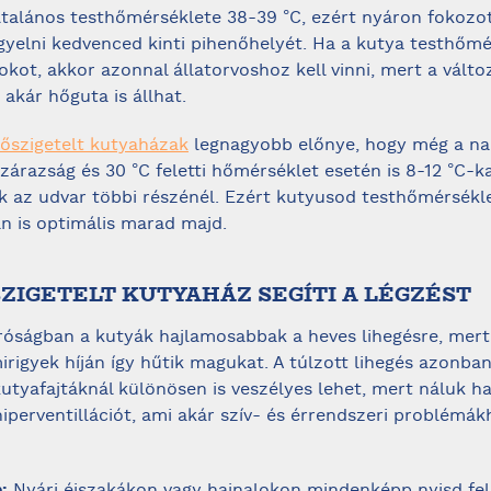
ltalános testhőmérséklete 38-39 °C, ezért nyáron fokozot
gyelni kedvenced kinti pihenőhelyét. Ha a kutya testhőmé
fokot, akkor azonnal állatorvoshoz kell vinni, mert a válto
akár hőguta is állhat.
őszigetelt kutyaházak
legnagyobb előnye, hogy még a na
zárazság és 30 °C feletti hőmérséklet esetén is 8-12 °C-ka
 az udvar többi részénél. Ezért kutyusod testhőmérsékl
an is optimális marad majd.
SZIGETELT KUTYAHÁZ SEGÍTI A LÉGZÉST
rróságban a kutyák hajlamosabbak a heves lihegésre, mert
irigyek híján így hűtik magukat. A túlzott lihegés azonban
kutyafajtáknál különösen is veszélyes lehet, mert náluk 
hiperventillációt, ami akár szív- és érrendszeri problémák
: