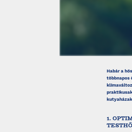
Habár a hős
többnapos ő
klímaváltoz
praktikusak
kutyaházak
1. OPT
TESTH