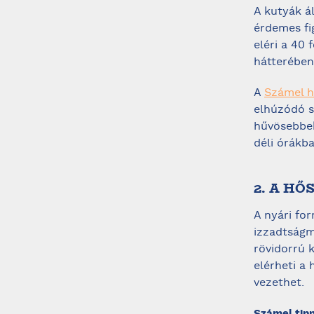
A kutyák á
érdemes fi
eléri a 40 
hátterében 
A
Számel h
elhúzódó s
hűvösebbek
déli órákb
2. A HŐ
A nyári fo
izzadtságm
rövidorrú 
elérheti a 
vezethet.
Számel tipp