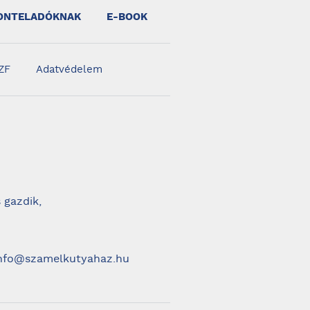
ONTELADÓKNAK
E-BOOK
ZF
Adatvédelem
 gazdik,
 info@szamelkutyahaz.hu