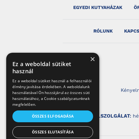
EGYEDI KUTYAHÁZAK
Ö
RÓLUNK
KAPC
×
Ez a weboldal sütiket
használ
Ez a weboldal sütiket használ a felhasználói
élmény javítása érdekében. A weboldalunk
Kényelm
használatával Ön hozzájárul az összes süti
használatához, a Cookie szabályzatunknak
megfelelően.
ÜGYFÉLSZOLGÁLAT:
hé
ÖSSZES ELFOGADÁSA
ÖSSZES ELUTASÍTÁSA