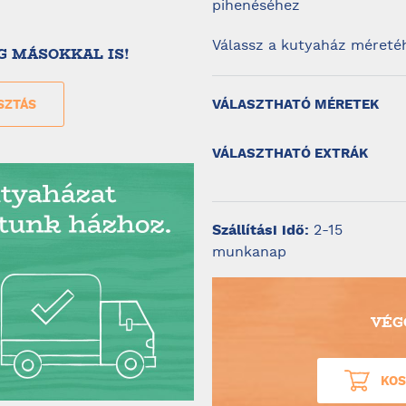
pihenéséhez
Válassz a kutyaház méret
G MÁSOKKAL IS!
VÁLASZTHATÓ MÉRETEK
SZTÁS
VÁLASZTHATÓ EXTRÁK
Szállítási idő:
2-15
munkanap
VÉG
KOS