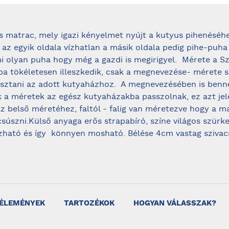
s matrac, mely igazi kényelmet nyújt a kutyus pihenéséhe
az egyik oldala vízhatlan a másik oldala pedig pihe-puha
i olyan puha hogy még a gazdi is megirigyel. Mérete a S
a tökéletesen illeszkedik, csak a megnevezése- mérete s
lasztani az adott kutyaházhoz. A megnevezésében is benn
 a méretek az egész kutyaházakba passzolnak, ez azt jel
z belső méretéhez, faltól - falig van méretezve hogy a m
csúszni.Külső anyaga erős strapabíró, színe világos szürke
zható és így könnyen mosható. Bélése 4cm vastag szivac
ÉLEMÉNYEK
TARTOZÉKOK
HOGYAN VÁLASSZAK?