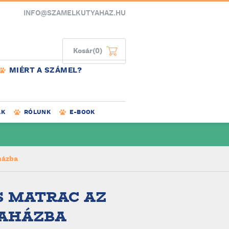
INFO@SZAMELKUTYAHAZ.HU
Kosár
(0)
MIÉRT A SZÁMEL?
AK
RÓLUNK
E-BOOK
házba
 MATRAC AZ
YAHÁZBA