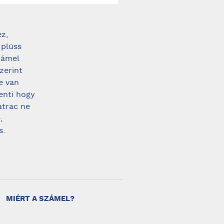
z,
 plüss
zámel
zerint
e van
enti hogy
atrac ne
,
s.
MIÉRT A SZÁMEL?